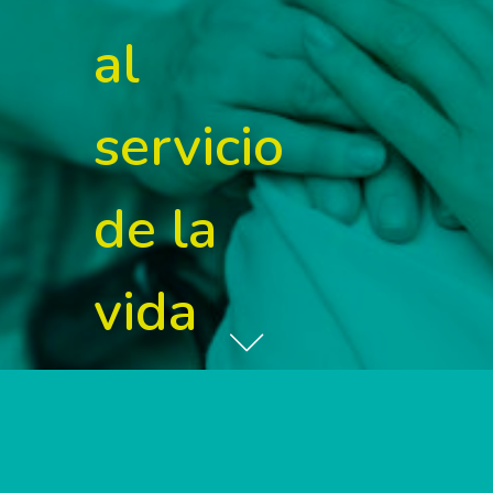
al
servicio
de la
vida
humana