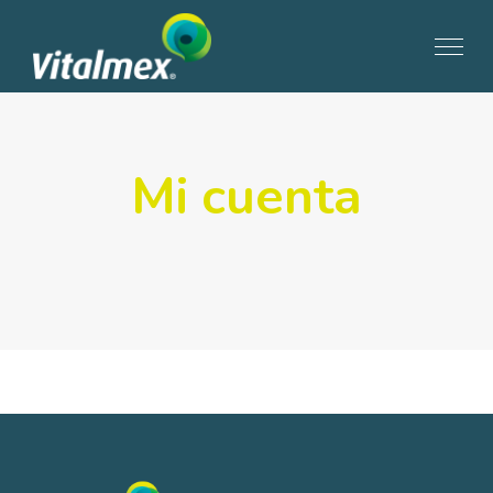
Mi cuenta
[woocommerce_my_account]