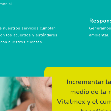
monial.
Respons
 nuestros servicios cumplan
Generamos 
on los acuerdos y estándares
ambiental. 
on nuestros clientes.
Incrementar la
medio de la 
Vitalmex y el cum