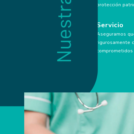
protección patri
Servicio
Aseguramos que
rigurosamente c
comprometidos c