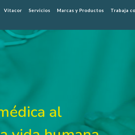
Vitacor
Servicios
Marcas y Productos
Trabaja c
médica al
 la vida humana