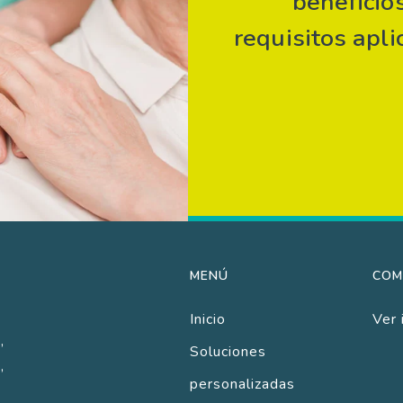
beneficio
requisitos apl
MENÚ
COM
Inicio
Ver 
,
Soluciones
,
personalizadas